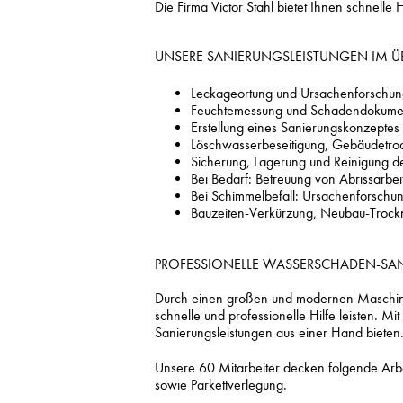
Die Firma Victor Stahl bietet Ihnen schnel
UNSERE SANIERUNGSLEISTUNGEN IM ÜB
Leckageortung und Ursachenforschu
Feuchtemessung und Schadendokumen
Erstellung eines Sanierungskonzeptes
Löschwasserbeseitigung, Gebäudetroc
Sicherung, Lagerung und Reinigung de
Bei Bedarf: Betreuung von Abrissarbe
Bei Schimmelbefall: Ursachenforschung
Bauzeiten-Verkürzung, Neubau-Troc
PROFESSIONELLE WASSERSCHADEN-SA
Durch einen großen und modernen Maschin
schnelle und professionelle Hilfe leisten. 
Sanierungsleistungen aus einer Hand bieten
Unsere 60 Mitarbeiter decken folgende Arbe
sowie Parkettverlegung.