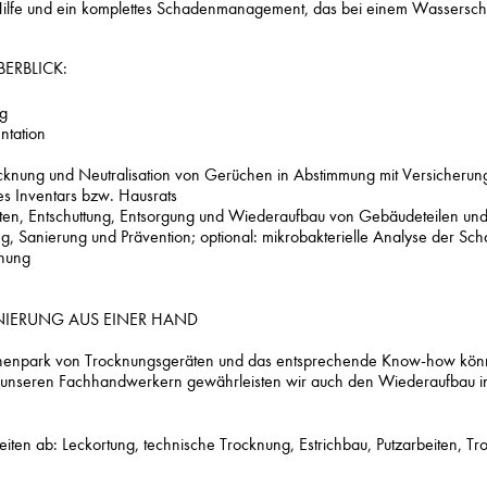
le Hilfe und ein komplettes Schadenmanagement, das bei einem Wassersc
ERBLICK:
ng
tation
knung und Neutralisation von Gerüchen in Abstimmung mit Versicheru
s Inventars bzw. Hausrats
iten, Entschuttung, Entsorgung und Wiederaufbau von Gebäudeteilen un
, Sanierung und Prävention; optional: mikrobakterielle Analyse der Sch
knung
NIERUNG AUS EINER HAND
enpark von Trocknungsgeräten und das entsprechende Know-how könne
Mit unseren Fachhandwerkern gewährleisten wir auch den Wiederaufbau in
.
iten ab: Leckortung, technische Trocknung, Estrichbau, Putzarbeiten, 