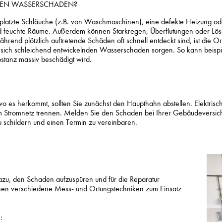
INEN WASSERSCHADEN?
eplatzte Schläuche (z.B. von Waschmaschinen), eine defekte Heizung ode
d feuchte Räume. Außerdem können Starkregen, Überflutungen oder L
nd plötzlich auftretende Schäden oft schnell entdeckt sind, ist die Or
sich schleichend entwickelnden Wasserschaden sorgen. So kann beispiel
stanz massiv beschädigt wird.
?
wo es herkommt, sollten Sie zunächst den Haupthahn abstellen. Elektrisc
om Stromnetz trennen. Melden Sie den Schaden bei Ihrer Gebäudeversi
u schildern und einen Termin zu vereinbaren.
azu, den Schaden aufzuspüren und für die Reparatur
nnen verschiedene Mess- und Ortungstechniken zum Einsatz
: