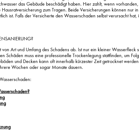
wasser das Gebäude beschädigt haben. Hier zahlt, wenn vorhanden,
 Hausratversicherung zum Tragen. Beide Versicherungen können nur 
lich ist. Falls der Versicherte den Wasserschaden selbst verursacht hat, 
DENSANIERUNG?
on Art und Umfang des Schadens ab. Ist nur ein kleiner Wasserfleck si
n Schäden muss eine professionelle Trockenlegung stattfinden, um Fo
böden und Decken kann oft innerhalb kürzester Zeit getrocknet werden
ehrere Wochen oder sogar Monate dauern.
 Wasserschaden:
Wasserschaden?
ung
ung
knung