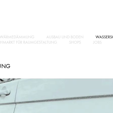
WÄRMEDÄMMUNG
AUSBAU UND BODEN
WASSERS
CHMARKT FÜR RAUMGESTALTUNG
SHOPS
JOBS
UNG