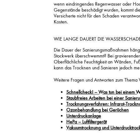
wenn eindringendes Regenwasser oder Hoch
Gegenstände beschädigt wurden, kommt die
Versicherte nicht für den Schaden verantwort
Kosten.
WIE LANGE DAUERT DIE WASSERSCHA
Die Dauer der Sanierungsmaßnahmen hängt v
Stockwerk überschwemmt? Bei gravierendere
Oberflächliche Feuchtigkeit an Wänden, Fuß
kann das Trocknen und Sanieren jedoch m
Weitere Fragen und Antworten zum Thema
Schnellcheck! – Was tun bei einem 
Staubfreies Arbeiten bei einer Sanier
Trocknungsverfahren: Infrarot-Trockn
Ozonbehandlung bei Gerüchen
Unterdruckanlage
HePa – Luftfiltergerät
Vakuumtrocknung und Unterdrucktroc